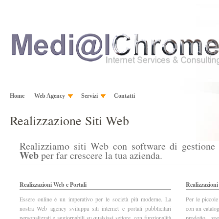
Home
Web Agency
Servizi
Contatti
Realizzazione Siti Web
Realizziamo siti Web con software di gestion
Web
per far crescere la tua azienda.
Realizzazioni Web e Portali
Realizzazioni
Essere online è un imperativo per le società più moderne. La
Per le piccole
nostra Web agency sviluppa siti internet e portali pubblicitari
con un catalog
personalizzati e aggiornabili su qualsiasi settore, con funzionalità
prodotto, zo